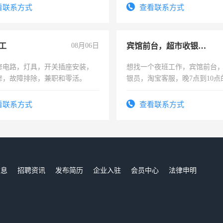
看联系方式
查看联系方式
工
08月06日
宾馆前台，超市收银员，淘宝客服
修电路，灯具，开关插座安装，
想找一个夜班工作，宾馆前台
修，故障排除，兼职和零活。
银员，淘宝客服，晚7点到10点
工，麻烦看到的老板加我微信
号同微信
看联系方式
查看联系方式
信息
招聘资讯
发布简历
企业入驻
会员中心
法律申明
们