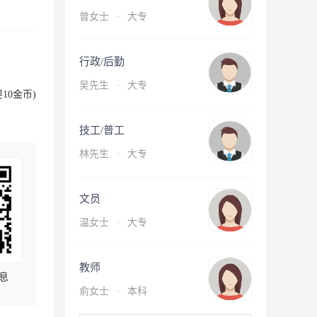
曾女士
·
大专
行政/后勤
吴先生
·
大专
10金币)
技工/普工
林先生
·
大专
文员
温女士
·
大专
教师
息
俞女士
·
本科