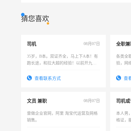
猜您喜欢
司机
08月07日
全职兼
35岁，B本。双证齐全，马上下A本！有
各类全
跑长途，和拉大超的经验！以前开九米
验，网
六，渣土车
队长，
有高低
查看联系方式
查
文员 兼职
08月07日
司机或
曾做企业官网，阿里 淘宝代运营及网格
本人男，
销售。
格证，
实，需