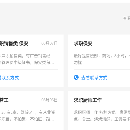
查
职销售类 保安
08月07日
求职保安
职兼职销售类，有广告销售经
最好是售楼部，商场，8小时，
络管理员中级证书，保安类保安
勿扰
形象岗或幼儿园保安，维修水电
压电工证和十几年工作经验
看联系方式
查看联系方式
普工
08月06日
求职厨师工作
28.有c本，驾龄5年，有从业资
求职厨师工作 各种火锅。家常
能吃苦，不怕累，不怕脏，踏
点。食堂。烧烤海鲜，工资要求6
求稳定工作一份，保险不干
上